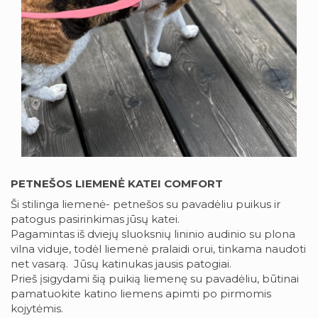
PETNEŠOS LIEMENĖ KATEI COMFORT
Ši stilinga liemenė- petnešos su pavadėliu puikus ir
patogus pasirinkimas jūsų katei.
Pagamintas iš dviejų sluoksnių lininio audinio su plona
vilna viduje, todėl liemenė pralaidi orui, tinkama naudoti
net vasarą. Jūsų katinukas jausis patogiai.
Prieš įsigydami šią puikią liemenę su pavadėliu, būtinai
pamatuokite katino liemens apimti po pirmomis
kojytėmis.