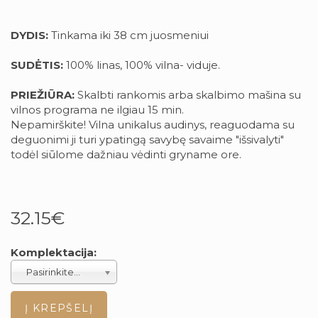
DYDIS:
Tinkama iki 38 cm juosmeniui
SUDĖTIS:
100% linas, 100% vilna- viduje.
PRIEŽIŪRA:
Skalbti rankomis arba skalbimo mašina su
vilnos programa ne ilgiau 15 min.
Nepamirškite! Vilna unikalus audinys, reaguodama su
deguonimi ji turi ypatingą savybę savaime "išsivalyti"
todėl siūlome dažniau vėdinti gryname ore.
32.15€
Komplektacija:
Pasirinkite...