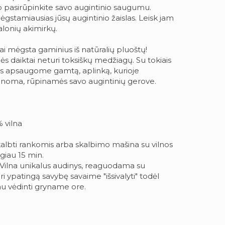
o pasirūpinkite savo augintinio saugumu.
mėgstamiausias jūsų augintinio žaislas. Leisk jam
alonių akimirkų.
ai mėgsta gaminius iš natūralių pluoštų!
ės daiktai neturi toksiškų medžiagų. Su tokiais
s apsaugome gamtą, aplinką, kurioje
inoma, rūpinamės savo augintinių gerove.
 vilna
albti rankomis arba skalbimo mašina su vilnos
giau 15 min.
Vilna unikalus audinys, reaguodama su
ri ypatingą savybę savaime "išsivalyti" todėl
u vėdinti gryname ore.