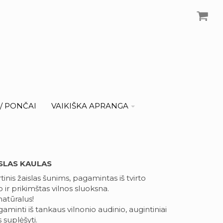
I/ PONČAI
VAIKIŠKA APRANGA
ISLAS KAULAS
kirtinis žaislas šunims, pagamintas iš tvirto
o ir prikimštas vilnos sluoksna.
atūralus!
gaminti iš tankaus vilnonio audinio, augintiniai
s suplėšyti.