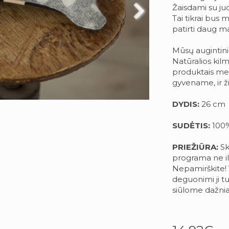
Žaisdami su ju
Tai tikrai bus 
patirti daug m
Mūsų augintini
Natūralios kilm
produktais me
gyvename, ir ž
DYDIS:
26 cm
SUDĖTIS:
100%
PRIEŽIŪRA:
Sk
programa ne il
Nepamirškite! 
deguonimi ji tu
siūlome dažnia