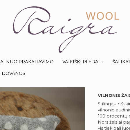
AI NUO PRAKAITAVIMO
VAIKIŠKI PLEDAI
ŠALIKA
O DOVANOS
VILNONIS ŽA
Stilingas ir išs
vilnonio audini
100 procentų n
Nors žaislai pa
vis tiek gali juo