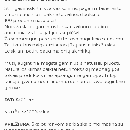
Stilingas ir išskirtinis žaislas šunims, pagamintas iš tvirto
vilnonio audinio ir prikimštas vilnos sluoksna.
100 procentų natūralus!
Nors žaislai pagaminti iš tankaus vilnonio audinio,
augintiniai vis tiek gali juos suplėšyti.
Žaisdami su juo pasirūpinkite savo augintinio saugumu.
Tai tikrai bus mėgstamiausias jūsų augintinio žaislas.
Leisk jam patirti daug malonių akimirkų.
Mūsų augintiniai mėgsta gaminius iš natūralių pluoštų!
Natūralios kilmės daiktai neturi toksiškų medžiagų. Su
tokiais produktais mes apsaugome gamtą, aplinką,
kurioje gyvename, ir žinoma, rūpinamės savo augintinių
gerove.
DYDIS:
26 cm
SUDĖTIS:
100% vilna
PRIEŽIŪRA:
Skalbti rankomis arba skalbimo mašina su