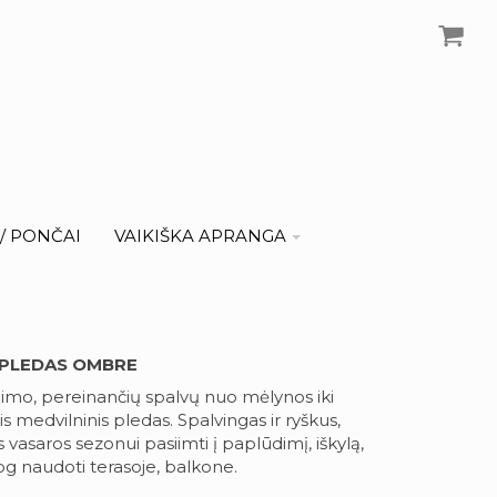
I/ PONČAI
VAIKIŠKA APRANGA
 PLEDAS OMBRE
imo, pereinančių spalvų nuo mėlynos iki
is medvilninis pledas. Spalvingas ir ryškus,
s vasaros sezonui pasiimti į paplūdimį, iškylą,
iog naudoti terasoje, balkone.