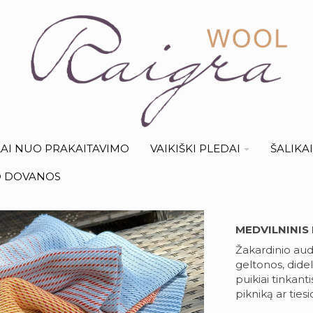
AI NUO PRAKAITAVIMO
VAIKIŠKI PLEDAI
ŠALIKA
O DOVANOS
MEDVILNINIS
Žakardinio aud
geltonos, didel
puikiai tinkanti
pikniką ar ties