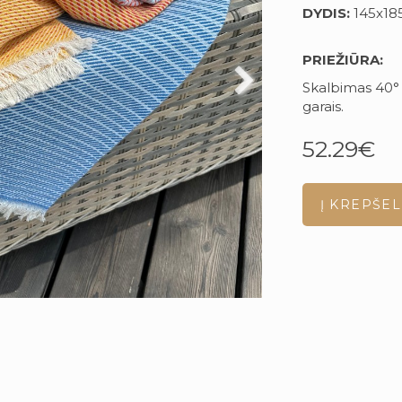
DYDIS:
145x18
PRIEŽIŪRA:
Skalbimas 40
°
garais.
52.29€