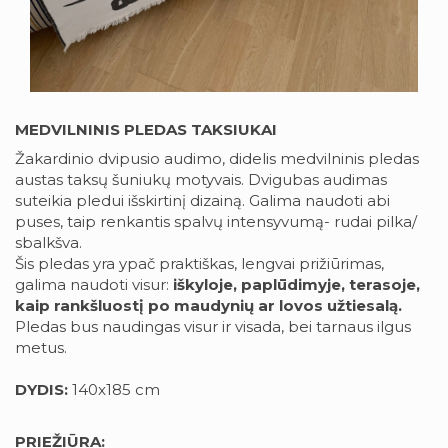
MEDVILNINIS PLEDAS TAKSIUKAI
Žakardinio dvipusio audimo, didelis medvilninis pledas
austas taksų šuniukų motyvais. Dvigubas audimas
suteikia pledui išskirtinį dizainą. Galima naudoti abi
puses, taip renkantis spalvų intensyvumą- rudai pilka/
sbalkšva.
Šis pledas yra ypač praktiškas, lengvai prižiūrimas,
galima naudoti visur:
iškyloje, paplūdimyje, terasoje,
kaip rankšluostį po maudynių ar lovos užtiesalą.
Pledas bus naudingas visur ir visada, bei tarnaus ilgus
metus.
DYDIS:
140x185 cm
PRIEŽIŪRA: