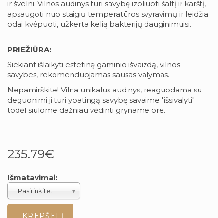
ir švelni. Vilnos audinys turi savybę izoliuoti šaltį ir karštį,
apsaugoti nuo staigių temperatūros svyravimų ir leidžia
odai kvėpuoti, užkerta kelią bakterijų dauginimuisi.
PRIEŽIŪRA:
Siekiant išlaikyti estetinę gaminio išvaizdą, vilnos
savybes, rekomenduojamas sausas valymas.
Nepamirškite! Vilna unikalus audinys, reaguodama su
deguonimi ji turi ypatingą savybę savaime "išsivalyti"
todėl siūlome dažniau vėdinti gryname ore.
235.79€
Išmatavimai:
Pasirinkite...