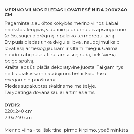
MERINO VILNOS PLEDAS LOVATIESĖ NIDA 200X240
CM
Pagaminta iš aukštos kokybės merino vilnos. Labai
minkštas, lengvas, vidutinio plonumo. Jis apsaugo nuo
šalčio, sugeria drėgmę ir palaiko termoreguliaciją.
Dvipusis pledas tinka dvigulei lovai, naudojimui kaip
lovatiesę ar tiesiog jaukiam ir šiltam miegui. Galima
naudoti abi puses, tiek tamsesnę rudą, tiek šviesią-
beige spalvą.
Kraštai apsiūti plačia dekoratyvine juosta. Tai gaminys
ne tik praktiškam naudojimui, bet ir kaip Jūsų
miegamojo puošmena.
Pledas supakuotas skaidriame maišelyje.
Tai ypatinga dovana sau ar artimiesiems.
DYDIS:
220x240 cm
210x240 cm
Merino vilna - tai išskirtinai pirmo kirpimo, ypač minkšta