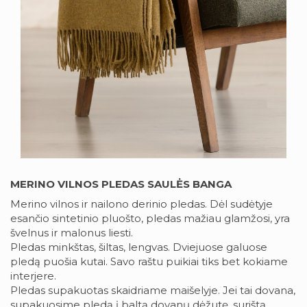
MERINO VILNOS PLEDAS SAULĖS BANGA
Merino vilnos ir nailono derinio pledas. Dėl sudėtyje
esančio sintetinio pluošto, pledas mažiau glamžosi, yra
švelnus ir malonus liesti.
Pledas minkštas, šiltas, lengvas. Dviejuose galuose
pledą puošia kutai. Savo raštu puikiai tiks bet kokiame
interjere.
Pledas supakuotas skaidriame maišelyje. Jei tai dovana,
supakuosime pledą į baltą dovanų dėžutę, surištą