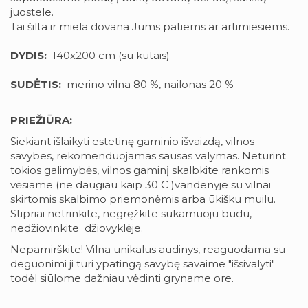
juostele.
Tai šilta ir miela dovana Jums patiems ar artimiesiems.
DYDIS:
140x200 cm (su kutais)
SUDĖTIS:
merino vilna 80 %, nailonas 20 %
PRIEŽIŪRA:
Siekiant išlaikyti estetinę gaminio išvaizdą, vilnos
savybes, rekomenduojamas sausas valymas. Neturint
tokios galimybės, vilnos gaminį skalbkite rankomis
vėsiame (ne daugiau kaip 30 C )vandenyje su vilnai
skirtomis skalbimo priemonėmis arba ūkišku muilu.
Stipriai netrinkite, negręžkite sukamuoju būdu,
nedžiovinkite džiovyklėje.
Nepamirškite! Vilna unikalus audinys, reaguodama su
deguonimi ji turi ypatingą savybę savaime "išsivalyti"
todėl siūlome dažniau vėdinti gryname ore.