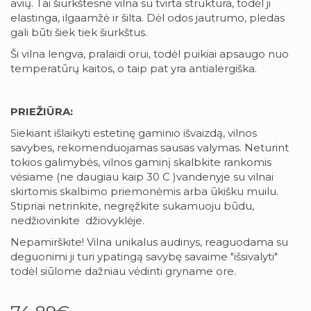
avių. Tai šiurkštesnė vilna su tvirta struktūra, todėl ji
elastinga, ilgaamžė ir šilta. Dėl odos jautrumo, pledas
gali būti šiek tiek šiurkštus.
Ši vilna lengva, pralaidi orui, todėl puikiai apsaugo nuo
temperatūrų kaitos, o taip pat yra antialergiška.
PRIEŽIŪRA:
Siekiant išlaikyti estetinę gaminio išvaizdą, vilnos
savybes, rekomenduojamas sausas valymas. Neturint
tokios galimybės, vilnos gaminį skalbkite rankomis
vėsiame (ne daugiau kaip 30 C )vandenyje su vilnai
skirtomis skalbimo priemonėmis arba ūkišku muilu.
Stipriai netrinkite, negręžkite sukamuoju būdu,
nedžiovinkite džiovyklėje.
Nepamirškite! Vilna unikalus audinys, reaguodama su
deguonimi ji turi ypatingą savybę savaime "išsivalyti"
todėl siūlome dažniau vėdinti gryname ore.