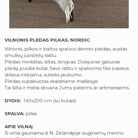
VILNONIS PLEDAS PILKAS, NORDIC
Vilnonis, pilkos ir baltos spalvos derinio pledas, austas
smulkių juostelių raštu.
Pledas minkštas, šiltas, lengvas. Dviejuose galuose
pledą puošia kutai. Savo raštu ir spalvomis tiks įvairaus
stiliaus interjerui, suteiks jaukumo.
Pledas supakuotas skaidriame maišelyje.
Tai šilta ir miela dovana Jums patiems ar artimiesiems.
DYDIS:
140x200 cm (su kutais)
SPALVA:
pilka
APIE VILNĄ:
Ši vilna gaunama iš N. Zelandijoje auginamų merino