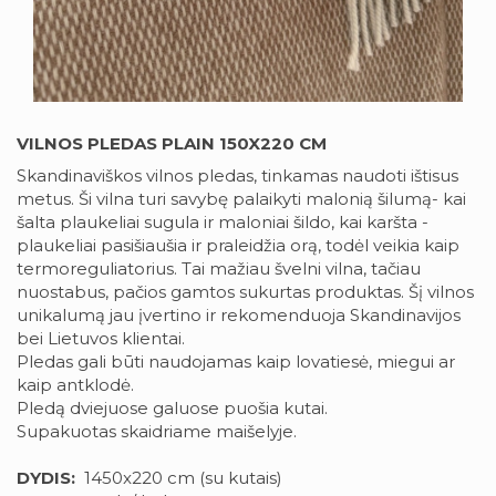
VILNOS PLEDAS PLAIN 150X220 CM
Skandinaviškos vilnos pledas, tinkamas naudoti ištisus
metus. Ši vilna turi savybę palaikyti malonią šilumą- kai
šalta plaukeliai sugula ir maloniai šildo, kai karšta -
plaukeliai pasišiaušia ir praleidžia orą, todėl veikia kaip
termoreguliatorius. Tai mažiau švelni vilna, tačiau
nuostabus, pačios gamtos sukurtas produktas. Šį vilnos
unikalumą jau įvertino ir rekomenduoja Skandinavijos
bei Lietuvos klientai.
Pledas gali būti naudojamas kaip lovatiesė, miegui ar
kaip antklodė.
Pledą dviejuose galuose puošia kutai.
Supakuotas skaidriame maišelyje.
DYDIS:
1450x220 cm (su kutais)