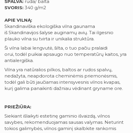
SPALVA:
ruda/ balta
SVORIS:
340 g/m2
APIE VILNĄ:
Skandinaviška ekologiška vilna gaunama
iš Skandinavijos šalyse auginamų avių. Tai ilgesnio
plauko vilna su tvirta ir unikalia struktūra.
Ši vilna labai lengvutė, šilta, o tuo pačiu pralaidi
orui, todėl puikiai apsaugo nuo temperatūrų kaitos, yra
antialergiška.
Vilna yra natūralios pilkos, baltos ar rudos spalvų,
nedažyta, neapdorota cheminėmis priemonėsmis,
todėl gali būti jaučiamas intensyvesnis vilnos kvapas,
kurį galima panaikinti dažniau vėdinant gryname ore.
PRIEŽIŪRA:
Siekiant išlaikyti estetinę gaminio išvaizdą, vilnos
savybes, rekomenduojamas sausas valymas. Neturint
tokios galimybės, vilnos gaminį skalbkite rankomis