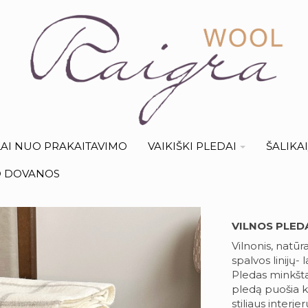
AI NUO PRAKAITAVIMO
VAIKIŠKI PLEDAI
ŠALIKA
O DOVANOS
VILNOS PLED
Vilnonis, natūr
spalvos linijų- 
Pledas minkštas
pledą puošia ku
stiliaus interje