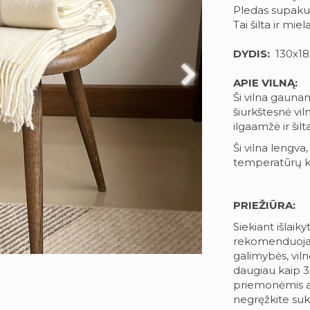
Pledas supakuo
Tai šilta ir m
DYDIS:
130x185
APIE VILNĄ:
Ši vilna gauna
šiurkštesnė viln
ilgaamžė ir šilta
Ši vilna lengva
temperatūrų kai
PRIEŽIŪRA:
Siekiant išlaiky
rekomenduojam
galimybės, vil
daugiau kaip 3
priemonėmis arb
negręžkite suk