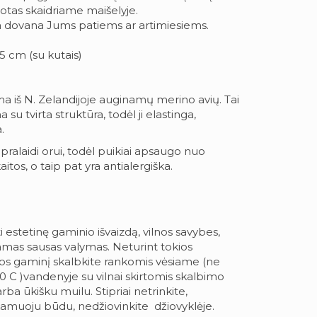
tas skaidriame maišelyje.
iela dovana Jums patiems ar artimiesiems.
 cm (su kutais)
ma iš N. Zelandijoje auginamų merino avių. Tai
a su tvirta struktūra, todėl ji elastinga,
.
, pralaidi orui, todėl puikiai apsaugo nuo
tos, o taip pat yra antialergiška.
ti estetinę gaminio išvaizdą, vilnos savybes,
as sausas valymas. Neturint tokios
nos gaminį skalbkite rankomis vėsiame (ne
0 C )vandenyje su vilnai skirtomis skalbimo
a ūkišku muilu. Stipriai netrinkite,
amuoju būdu, nedžiovinkite džiovyklėje.