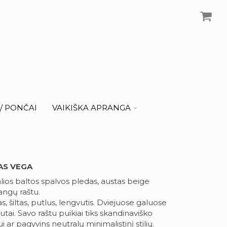
I/ PONČAI
VAIKIŠKA APRANGA
AS VEGA
alios baltos spalvos pledas, austas beige
langų raštu.
, šiltas, putlus, lengvutis. Dviejuose galuose
tai. Savo raštu puikiai tiks skandinaviško
rui ar pagyvins neutralų minimalistinį stilių.