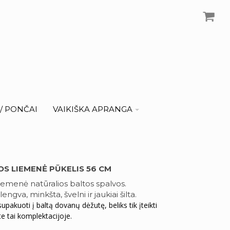
I/ PONČAI
VAIKIŠKA APRANGA
OS LIEMENĖ PŪKELIS 56 CM
liemenė natūralios baltos spalvos.
ngva, minkšta, švelni ir jaukiai šilta.
pakuoti į baltą dovanų dėžutę, beliks tik įteikti
te tai komplektacijoje.