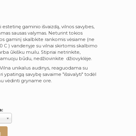
ti estetinę gaminio išvaizdą, vilnos savybes,
as sausas valymas. Neturint tokios
nos gaminį skalbkite rankomis vėsiame (ne
0 C ) vandenyje su vilnai skirtomis skalbimo
a ūkišku muilu. Stipriai netrinkite,
amuoju būdu, nedžiovinkite džiovyklėje.
Vilna unikalus audinys, reaguodama su
ri ypatingą savybę savaime "išsivalyti" todėl
u vėdinti gryname ore.
a: