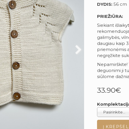
DYDIS:
56 cm
PRIEŽIŪRA:
Siekiant išlaiky
rekomenduojam
galimybės, vil
daugiau kaip 3
priemonėmis arb
negręžkite suk
Nepamirškite! 
deguonimi ji tu
siūlome dažnia
33.90€
Komplektacij
Pasirinkite...