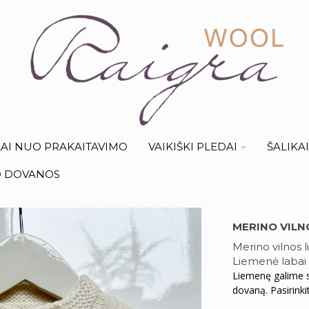
AI NUO PRAKAITAVIMO
VAIKIŠKI PLEDAI
ŠALIKA
O DOVANOS
MERINO VILN
Merino vilnos 
Liemenė labai le
Liemenę galime su
dovaną. Pasirinki