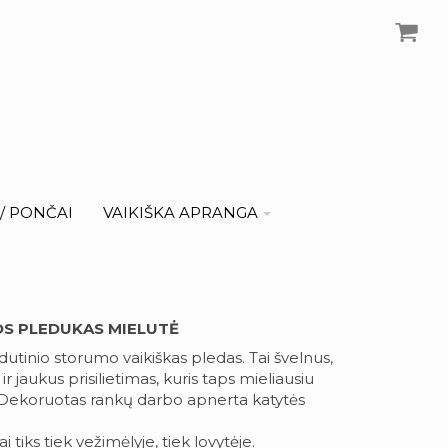
I/ PONČAI
VAIKIŠKA APRANGA
OS PLEDUKAS MIELUTĖ
idutinio storumo vaikiškas pledas. Tai švelnus,
 ir jaukus prisilietimas, kuris taps mieliausiu
 Dekoruotas rankų darbo apnerta katytės
i tiks tiek vežimėlyje, tiek lovytėje.