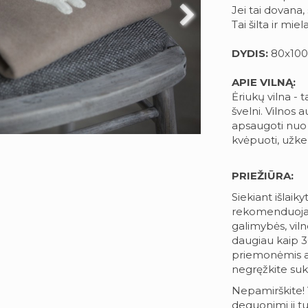
Jei tai dovana
Tai šilta ir mi
DYDIS:
80x100
APIE VILNĄ:
Ėriukų vilna - t
švelni. Vilnos au
apsaugoti nuo 
kvėpuoti, užker
PRIEŽIŪRA:
Siekiant išlaiky
rekomenduojam
galimybės, vil
daugiau kaip 3
priemonėmis arb
negręžkite suk
Nepamirškite! 
deguonimi ji tu