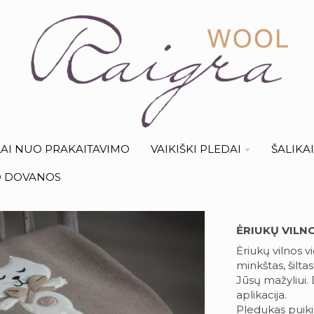
AI NUO PRAKAITAVIMO
VAIKIŠKI PLEDAI
ŠALIKA
O DOVANOS
ĖRIUKŲ VILN
Ėriukų vilnos v
minkštas, šiltas
Jūsų mažyliui.
aplikacija.
Pledukas puikia