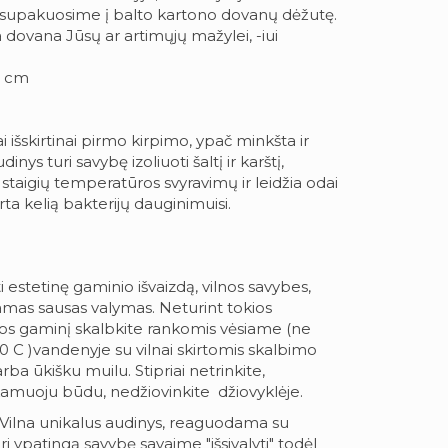
, supakuosime į balto kartono dovanų dėžutę.
ela dovana Jūsų ar artimųjų mažylei, -iui
 cm
ai išskirtinai pirmo kirpimo, ypač minkšta ir
dinys turi savybę izoliuoti šaltį ir karštį,
staigių temperatūros svyravimų ir leidžia odai
ta kelią bakterijų dauginimuisi.
ti estetinę gaminio išvaizdą, vilnos savybes,
as sausas valymas. Neturint tokios
nos gaminį skalbkite rankomis vėsiame (ne
0 C )vandenyje su vilnai skirtomis skalbimo
a ūkišku muilu. Stipriai netrinkite,
amuoju būdu, nedžiovinkite džiovyklėje.
Vilna unikalus audinys, reaguodama su
ri ypatingą savybę savaime "išsivalyti" todėl