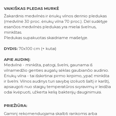
VAIKIŠKAS PLEDAS MURKĖ
Žakardinis medvilnės ir ėriukų vilnos derinio pledukas
(medvilnė 30 proc. ėriukų vilna 70 proc.). Dėl sudėtyje
esančios medvilnės pledukas yra mielai švelnus,
minkštas.
Pledukas supakuotas skaidriame maišelyje.
DYDIS:
70x100 cm (+ kutai)
APIE AUDINĮ:
Medvilnė - minkšta, patogi, švelni, gaunama iš
vilnamedžio genties augalų sėklas gaubiančio audinio.
Ėriukų vilna - tai išskirtinai pirmo kirpimo, ypač minkšta
ir švelni. Vilnos audinys turi savybę izoliuoti šaltį ir karštį,
apsaugoti nuo staigių temperatūros svyravimų ir leidžia
odai kvėpuoti, užkerta kelią bakterijų dauginimuisi.
PRIEŽIŪRA:
Gaminį rekomenduojama skalbti rankomis arba