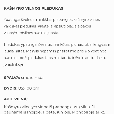
KAŠMYRO VILNOS PLEDUKAS
Ypatingai švelnus, minkštas prabangios kašmyro vilnos
vaikiškas pledukas. Krašteliai apsiūti plačia alpakos
vilnos/medvilnės audinio juosta.
Pledukas ypatingai švelnus, minkštas, plonas, labai lengvas ir
jaukiai šiltas. Mažylis nepamirš prisilietimo prie šio ypatingo
audinio, todėl pledukas taps mieliausiu ir švelniausiu daiktu
jo aplinkoje.
SPALVA:
smėlio ruda
DYDIS:
85x100 cm
APIE VILNĄ:
Kašmyro vilna yra viena iš prabangiausių vilnų. Ji
gaunama iš Indijoje, Tibete, Kinijoje, Mongolijoje ar kt.