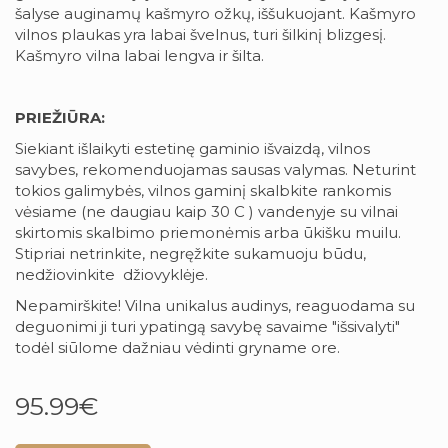
šalyse auginamų kašmyro ožkų, iššukuojant. Kašmyro
vilnos plaukas yra labai švelnus, turi šilkinį blizgesį.
Kašmyro vilna labai lengva ir šilta.
PRIEŽIŪRA:
Siekiant išlaikyti estetinę gaminio išvaizdą, vilnos
savybes, rekomenduojamas sausas valymas. Neturint
tokios galimybės, vilnos gaminį skalbkite rankomis
vėsiame (ne daugiau kaip 30 C ) vandenyje su vilnai
skirtomis skalbimo priemonėmis arba ūkišku muilu.
Stipriai netrinkite, negręžkite sukamuoju būdu,
nedžiovinkite džiovyklėje.
Nepamirškite! Vilna unikalus audinys, reaguodama su
deguonimi ji turi ypatingą savybę savaime "išsivalyti"
todėl siūlome dažniau vėdinti gryname ore.
95.99€