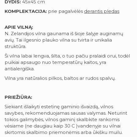
DYDIS:
45x45 cm
KOMPLEKTACIJA:
prie pagalvėlės
derantis pledas
APIE VILNĄ:
N. Zelandijos vilna gaunama iš šioje šalyje auginamų
avių. Tai ilgesnio plauko vilna su tvirta ir unikalia
struktūra.
Ši vilna labai lengva, šilta, o tuo pačiu pralaidi orui, todėl
puikiai apsaugo nuo temperatūrų kaitos, yra
antialergiška.
Vilna yra natūralios pilkos, baltos ar rudos spalvų.
PRIEŽIŪRA:
Siekiant išlaikyti estetinę gaminio išvaizdą, vilnos
savybes, rekomenduojamas sausas valymas. Neturint
tokios galimybės, vilnos gaminį skalbkite rankomis
vėsiame (ne daugiau kaip 30 C )vandenyje su vilnai
skirtomis skalbimo priemonėmis arba ūkišku muilu.