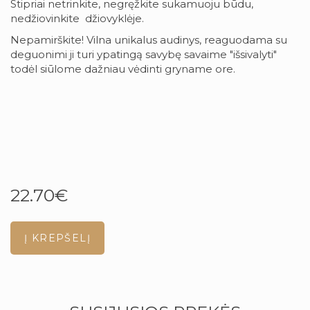
Stipriai netrinkite, negręžkite sukamuoju būdu,
nedžiovinkite džiovyklėje.
Nepamirškite! Vilna unikalus audinys, reaguodama su
deguonimi ji turi ypatingą savybę savaime "išsivalyti"
todėl siūlome dažniau vėdinti gryname ore.
22.70€