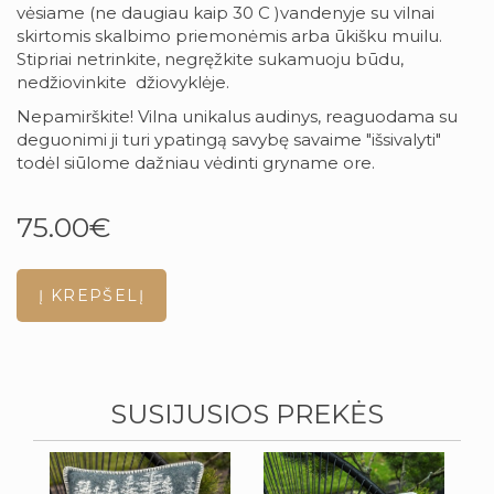
vėsiame (ne daugiau kaip 30 C )vandenyje su vilnai
skirtomis skalbimo priemonėmis arba ūkišku muilu.
Stipriai netrinkite, negręžkite sukamuoju būdu,
nedžiovinkite džiovyklėje.
Nepamirškite! Vilna unikalus audinys, reaguodama su
deguonimi ji turi ypatingą savybę savaime "išsivalyti"
todėl siūlome dažniau vėdinti gryname ore.
75.00€
SUSIJUSIOS PREKĖS