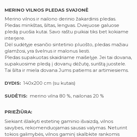
MERINO VILNOS PLEDAS SVAJONĖ
Merino vilnos ir nailono derinio žakardinis pledas.
Pledas minkštas, šiltas, lengvas. Dviejuose galuose
pledą puošia kutai. Savo raštu puikiai tiks bet kokiame
interjere.
Dėl sudėtyje esančio sintetinio pluošto, pledas mažiau
glamžosi, yra švelnus ir malonus liesti.
Pledas supakuotas skaidriame maišelyje. Jei tai dovana,
supakuosime pledą į dovanų dėžutę, surištą juostele.
Tai šilta ir miela dovana Jums patiems ar artimiesiems.
DYDIS:
140x200 cm (su kutais)
SUDĖTIS:
merino vilna 80 %, nailonas 20 %
PRIEŽIŪRA:
Siekiant išlaikyti estetinę gaminio išvaizdą, vilnos
savybes, rekomenduojamas sausas valymas. Neturint
tokios galimybės, vilnos gaminį skalbkite rankomis